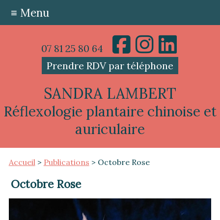
≡ Menu
07 81 25 80 64
Prendre RDV par téléphone
SANDRA LAMBERT
Réflexologie plantaire chinoise et
auriculaire
Accueil
>
Publications
> Octobre Rose
Octobre Rose