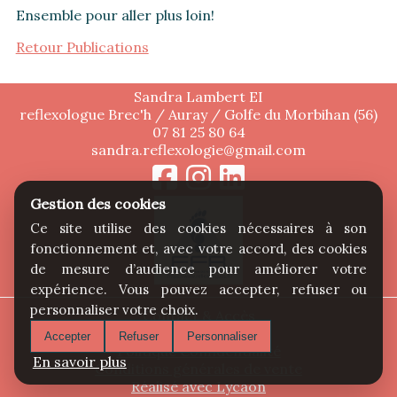
Ensemble pour aller plus loin!
Retour Publications
Sandra Lambert EI
reflexologue Brec'h / Auray / Golfe du Morbihan (56)
07 81 25 80 64
sandra.reflexologie@gmail.com
Gestion des cookies
Ce site utilise des cookies nécessaires à son
fonctionnement et, avec votre accord, des cookies
de mesure d’audience pour améliorer votre
expérience. Vous pouvez accepter, refuser ou
personnaliser votre choix.
Contact & Accès
Mentions légales
Accepter
Refuser
Personnaliser
Politique Confidentialité
En savoir plus
Conditions générales de vente
Réalisé avec Lycaon